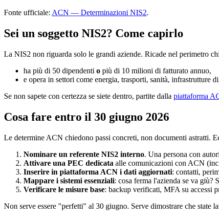
Fonte ufficiale:
ACN — Determinazioni NIS2
.
Sei un soggetto NIS2? Come capirlo
La NIS2 non riguarda solo le grandi aziende. Ricade nel perimetro chi
ha più di 50 dipendenti
o
più di 10 milioni di fatturato annuo,
e opera in settori come energia, trasporti, sanità, infrastrutture 
Se non sapete con certezza se siete dentro, partite dalla
piattaforma 
Cosa fare entro il 30 giugno 2026
Le determine ACN chiedono passi concreti, non documenti astratti. Ecc
Nominare un referente NIS2 interno
. Una persona con autori
Attivare una PEC dedicata
alle comunicazioni con ACN (incide
Inserire in piattaforma ACN i dati aggiornati
: contatti, perim
Mappare i sistemi essenziali
: cosa ferma l'azienda se va giù? S
Verificare le misure base
: backup verificati, MFA su accessi pr
Non serve essere "perfetti" al 30 giugno. Serve dimostrare che state l