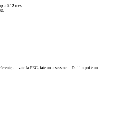
map a 6-12 mesi.
g).
erente, attivate la PEC, fate un assessment. Da lì in poi è un