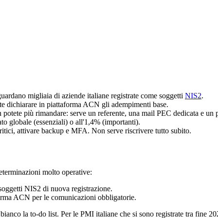
ardano migliaia di aziende italiane registrate come soggetti
NIS2
.
ete dichiarare in piattaforma ACN gli adempimenti base.
n potete più rimandare: serve un referente, una mail PEC dedicata e un
to globale (essenziali) o all'1,4% (importanti).
itici, attivare backup e MFA. Non serve riscrivere tutto subito.
terminazioni molto operative:
soggetti NIS2 di nuova registrazione.
forma ACN per le comunicazioni obbligatorie.
nco la to-do list. Per le PMI italiane che si sono registrate tra fine 202