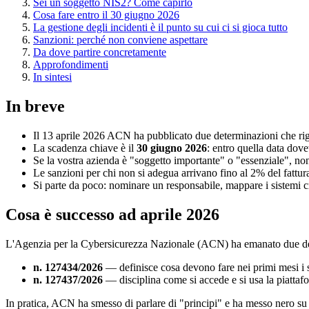
Sei un soggetto NIS2? Come capirlo
Cosa fare entro il 30 giugno 2026
La gestione degli incidenti è il punto su cui ci si gioca tutto
Sanzioni: perché non conviene aspettare
Da dove partire concretamente
Approfondimenti
In sintesi
In breve
Il 13 aprile 2026 ACN ha pubblicato due determinazioni che rigu
La scadenza chiave è il
30 giugno 2026
: entro quella data dov
Se la vostra azienda è "soggetto importante" o "essenziale", no
Le sanzioni per chi non si adegua arrivano fino al 2% del fattura
Si parte da poco: nominare un responsabile, mappare i sistemi cr
Cosa è successo ad aprile 2026
L'Agenzia per la Cybersicurezza Nazionale (ACN) ha emanato due de
n. 127434/2026
— definisce cosa devono fare nei primi mesi i 
n. 127437/2026
— disciplina come si accede e si usa la piatta
In pratica, ACN ha smesso di parlare di "principi" e ha messo nero su bia