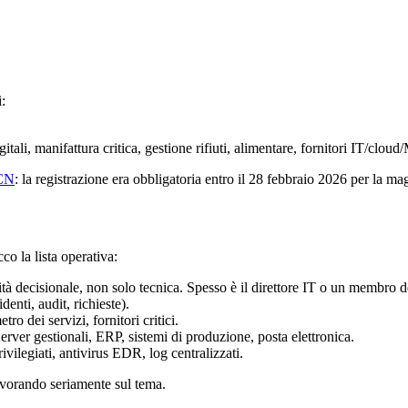
:
digitali, manifattura critica, gestione rifiuti, alimentare, fornitori IT/cl
ACN
: la registrazione era obbligatoria entro il 28 febbraio 2026 per la mag
o la lista operativa:
tà decisionale, non solo tecnica. Spesso è il direttore IT o un membro 
nti, audit, richieste).
etro dei servizi, fornitori critici.
erver gestionali, ERP, sistemi di produzione, posta elettronica.
ivilegiati, antivirus EDR, log centralizzati.
avorando seriamente sul tema.