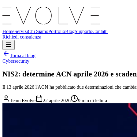
Home
Servizi
Chi Siamo
Portfolio
Blog
Supporto
Contatti
Richiedi consulenza
Torna al blog
Cybersecurity
NIS2: determine ACN aprile 2026 e scaden
Il 13 aprile 2026 l'ACN ha pubblicato due determinazioni che cambiano
Team Evolve
22 aprile 2026
9
min di lettura