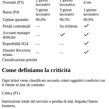
2 giorni
1 giorno
Normale (P3)
4 ore
lavorativi
lavorativo
5 giorni
3 giorni
1 giorno
Bassa (P4)
lavorativi
lavorativi
lavorativo
Uptime garantito
99,0%
99,5%
99,9%
Penali contrattuali
—
Su richiesta
Account manager
—
dedicato
Reperibilità H24
—
—
Disaster Recovery
—
—
testato
Classificazione priorità
Come definiamo la criticità
Ogni ticket viene classificato secondo criteri oggettivi condivisi con
il cliente in fase di contratto.
Critica (P1)
Interruzione totale del servizio o perdita di dati. Impatta l'intero
business.