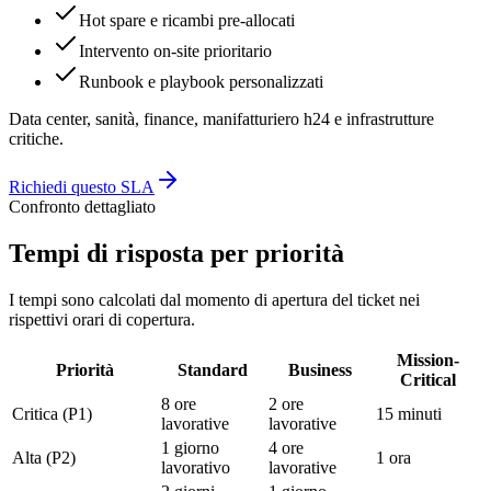
Hot spare e ricambi pre-allocati
Intervento on-site prioritario
Runbook e playbook personalizzati
Data center, sanità, finance, manifatturiero h24 e infrastrutture
critiche.
Richiedi questo SLA
Confronto dettagliato
Tempi di risposta per priorità
I tempi sono calcolati dal momento di apertura del ticket nei
rispettivi orari di copertura.
Mission-
Priorità
Standard
Business
Critical
8 ore
2 ore
Critica (P1)
15 minuti
lavorative
lavorative
1 giorno
4 ore
Alta (P2)
1 ora
lavorativo
lavorative