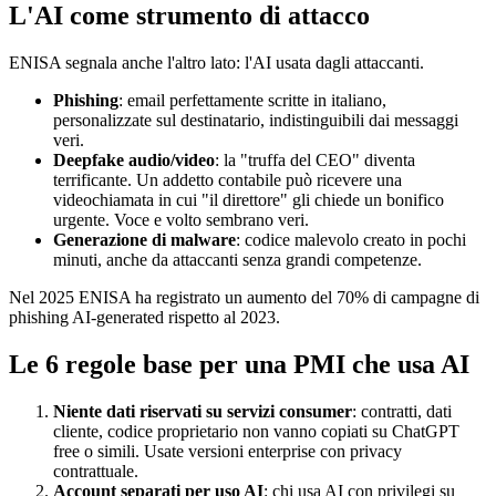
L'AI come strumento di attacco
ENISA segnala anche l'altro lato: l'AI usata dagli attaccanti.
Phishing
: email perfettamente scritte in italiano,
personalizzate sul destinatario, indistinguibili dai messaggi
veri.
Deepfake audio/video
: la "truffa del CEO" diventa
terrificante. Un addetto contabile può ricevere una
videochiamata in cui "il direttore" gli chiede un bonifico
urgente. Voce e volto sembrano veri.
Generazione di malware
: codice malevolo creato in pochi
minuti, anche da attaccanti senza grandi competenze.
Nel 2025 ENISA ha registrato un aumento del 70% di campagne di
phishing AI-generated rispetto al 2023.
Le 6 regole base per una PMI che usa AI
Niente dati riservati su servizi consumer
: contratti, dati
cliente, codice proprietario non vanno copiati su ChatGPT
free o simili. Usate versioni enterprise con privacy
contrattuale.
Account separati per uso AI
: chi usa AI con privilegi su