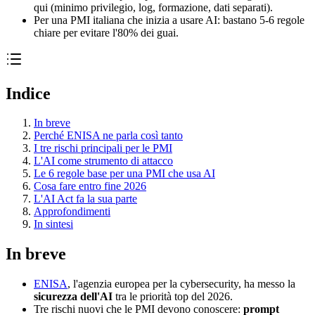
qui (minimo privilegio, log, formazione, dati separati).
Per una PMI italiana che inizia a usare AI: bastano 5-6 regole
chiare per evitare l'80% dei guai.
Indice
In breve
Perché ENISA ne parla così tanto
I tre rischi principali per le PMI
L'AI come strumento di attacco
Le 6 regole base per una PMI che usa AI
Cosa fare entro fine 2026
L'AI Act fa la sua parte
Approfondimenti
In sintesi
In breve
ENISA
, l'agenzia europea per la cybersecurity, ha messo la
sicurezza dell'AI
tra le priorità top del 2026.
Tre rischi nuovi che le PMI devono conoscere:
prompt