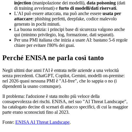
injection
(manipolazione dei modelli),
data poisoning
(dati
di training avvelenati) e
furto di modelli/dati riservati
.
L'AI può essere attaccata, ma può anche essere
usata per
attaccare
: phishing perfetti, deepfake, codice malevolo
generato in pochi minuti.
La buona notizia: i principi base di sicurezza valgono anche
qui (minimo privilegio, log, formazione, dati separati).
Per una PMI italiana che inizia a usare AI: bastano 5-6 regole
chiare per evitare l'80% dei guai.
Perché ENISA ne parla così tanto
Negli ultimi due anni l'AI è entrata nelle aziende a una velocità
senza precedenti. ChatGPT, Copilot, Gemini, modelli on-premise:
nel 2026 quasi nessuna PMI è "AI-free", che lo sappia o no (i
dipendenti la usano comunque).
Il problema: l'adozione è stata molto più veloce della
consapevolezza dei rischi. ENISA, nel suo "AI Threat Landscape",
ha catalogato decine di scenari di attacco specifici, di cui la maggior
parte erano sconosciuti fino al 2023.
Fonte:
ENISA AI Threat Landscape
.