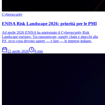
Cybersecurity
ENISA Risk Landscape 2026: priorità per le PMI
Ad aprile 2026 ENISA ha aggiornato il Cybersecurity Risk
Landscape europeo. Tra ransomware, supply chain e attacchi alla
PA, ecco cosa devono sapere — e fare — le imprese italiane.
22 aprile 2026
8
min