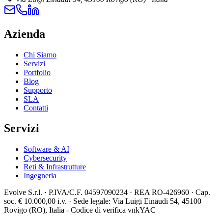
Azienda
Chi Siamo
Servizi
Portfolio
Blog
Supporto
SLA
Contatti
Servizi
Software & AI
Cybersecurity
Reti & Infrastrutture
Ingegneria
Evolve S.r.l.
·
P.IVA/C.F. 04597090234
·
REA RO-426960
·
Cap.
soc. € 10.000,00 i.v.
·
Sede legale: Via Luigi Einaudi 54, 45100
Rovigo (RO), Italia - Codice di verifica
vnkYAC