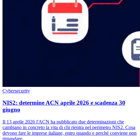
Cybersecurity
NIS2: determine ACN aprile 2026 e scadenza 30
giugno
Il 13 aprile 2026 l'ACN ha pubblicato due determinazioni che
cambiano in concreto la vita di chi rientra nel perimetro NIS2. Cosa
devono fare le imprese italiane, entro quando e perché conviene non
rimandare.