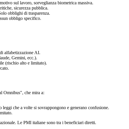
emotivo sul lavoro, sorveglianza biometrica massiva.
critiche, sicurezza pubblica.
Solo obblighi di trasparenza.
ssun obbligo specifico.
 di alfabetizzazione AI.
laude, Gemini, ecc.).
e (rischio alto e limitato).
cato.
al Omnibus", che mira a:
no leggi che a volte si sovrappongono e generano confusione.
imitato.
zionale. Le PMI italiane sono tra i beneficiari diretti.