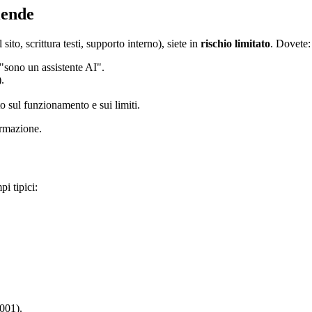
iende
to, scrittura testi, supporto interno), siete in
rischio limitato
. Dovete:
 "sono un assistente AI".
.
o sul funzionamento e sui limiti.
ormazione.
i tipici:
2001).