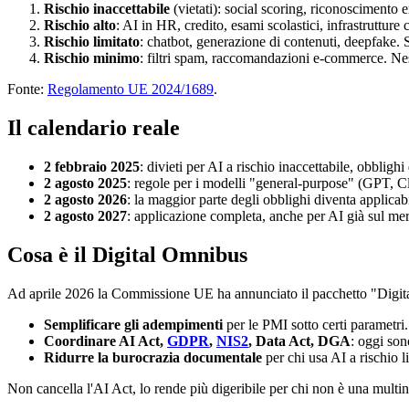
Rischio inaccettabile
(vietati): social scoring, riconoscimento 
Rischio alto
: AI in HR, credito, esami scolastici, infrastrutture 
Rischio limitato
: chatbot, generazione di contenuti, deepfake. 
Rischio minimo
: filtri spam, raccomandazioni e-commerce. Ne
Fonte:
Regolamento UE 2024/1689
.
Il calendario reale
2 febbraio 2025
: divieti per AI a rischio inaccettabile, obblighi
2 agosto 2025
: regole per i modelli "general-purpose" (GPT, C
2 agosto 2026
: la maggior parte degli obblighi diventa applicabil
2 agosto 2027
: applicazione completa, anche per AI già sul mer
Cosa è il Digital Omnibus
Ad aprile 2026 la Commissione UE ha annunciato il pacchetto "Digit
Semplificare gli adempimenti
per le PMI sotto certi parametri.
Coordinare AI Act,
GDPR
,
NIS2
, Data Act, DGA
: oggi so
Ridurre la burocrazia documentale
per chi usa AI a rischio l
Non cancella l'AI Act, lo rende più digeribile per chi non è una multina