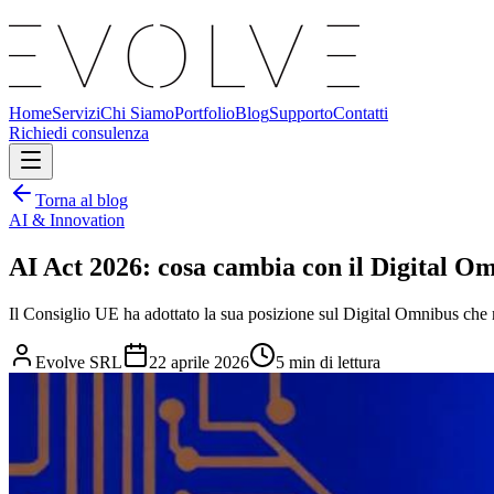
Home
Servizi
Chi Siamo
Portfolio
Blog
Supporto
Contatti
Richiedi consulenza
Torna al blog
AI & Innovation
AI Act 2026: cosa cambia con il Digital 
Il Consiglio UE ha adottato la sua posizione sul Digital Omnibus che m
Evolve SRL
22 aprile 2026
5
min di lettura