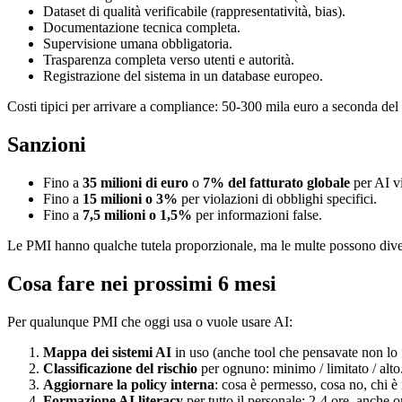
Dataset di qualità verificabile (rappresentatività, bias).
Documentazione tecnica completa.
Supervisione umana obbligatoria.
Trasparenza completa verso utenti e autorità.
Registrazione del sistema in un database europeo.
Costi tipici per arrivare a compliance: 50-300 mila euro a seconda del
Sanzioni
Fino a
35 milioni di euro
o
7% del fatturato globale
per AI vi
Fino a
15 milioni o 3%
per violazioni di obblighi specifici.
Fino a
7,5 milioni o 1,5%
per informazioni false.
Le PMI hanno qualche tutela proporzionale, ma le multe possono diven
Cosa fare nei prossimi 6 mesi
Per qualunque PMI che oggi usa o vuole usare AI:
Mappa dei sistemi AI
in uso (anche tool che pensavate non lo f
Classificazione del rischio
per ognuno: minimo / limitato / alto
Aggiornare la policy interna
: cosa è permesso, cosa no, chi è i
Formazione AI literacy
per tutto il personale: 2-4 ore, anche o