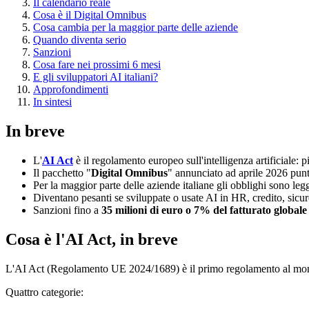
Il calendario reale
Cosa è il Digital Omnibus
Cosa cambia per la maggior parte delle aziende
Quando diventa serio
Sanzioni
Cosa fare nei prossimi 6 mesi
E gli sviluppatori AI italiani?
Approfondimenti
In sintesi
In breve
L'
AI Act
è il regolamento europeo sull'intelligenza artificiale:
Il pacchetto "
Digital Omnibus
" annunciato ad aprile 2026 punt
Per la maggior parte delle aziende italiane gli obblighi sono legg
Diventano pesanti se sviluppate o usate AI in HR, credito, sicurez
Sanzioni fino a
35 milioni di euro o 7% del fatturato globale
Cosa è l'AI Act, in breve
L'AI Act (Regolamento UE 2024/1689) è il primo regolamento al mondo c
Quattro categorie: